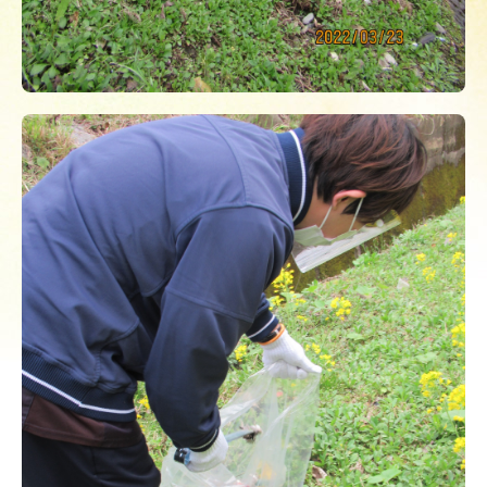
どんなお悩みですか？
当院で行う治療
訪問診療
地域連携室
2027年新病院開院
採用情報(平川病院) NEW
アメニティきゅうらぎ
介護老人保健施設
通所リハビリテーション
短期入所療養介護
訪問リハビリ