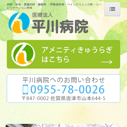
内科・外科・胃腸内科・麻酔科 ・呼吸器外科・ペインクリニック科・リハ
ビリテーション外科
トップ
平川病院
ご挨拶・病院概要
病院紹介
交通案内
厚生労働大臣が定める掲示事項
重要なお知らせ
個人情報保護方針
入院のご案内