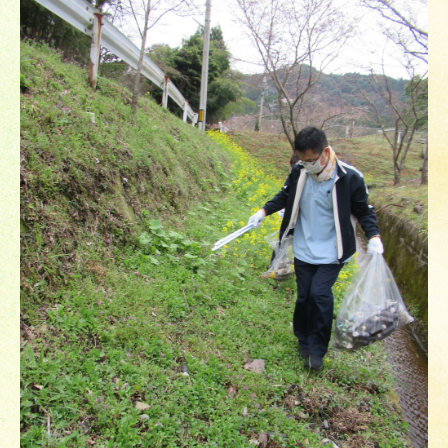
障害者施設等一般病棟
地域包括ケア病床
外来のご案内
頭痛外来
検査について
プラセンタ注射
リハビリテーション
予防接種・健康診断
ペインクリニック
医師紹介