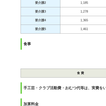
要介護2
1,185
要介護3
1,278
要介護4
1,365
要介護5
1,461
食事
食 費
手工芸・クラブ活動費・おむつ代等は、実費を
加算料金