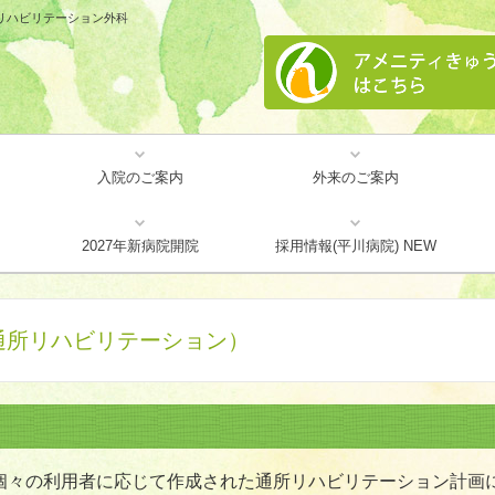
リハビリテーション外科
入院のご案内
外来のご案内
事項
障害者施設等一般病棟
地域包括ケア病床
リハビリテーション
プラセンタ注射
検査について
頭痛外来
2027年新病院開院
採用情報(平川病院) NEW
通所リハビリテーション）
個々の利用者に応じて作成された通所リハビリテーション計画