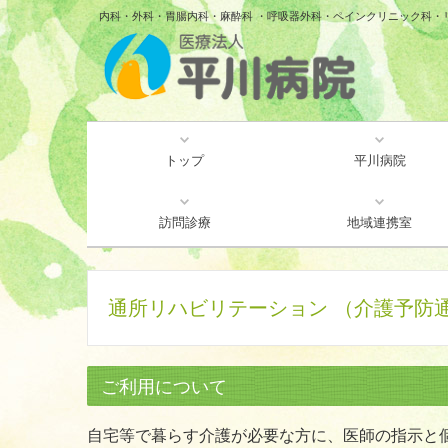
内科・外科・胃腸内科・麻酔科 ・呼吸器外科・ペインクリニック科・
トップ
平川病院
厚生労働大臣が定める掲示
ご挨拶・病院概要
個人情報保護方針
重要なお知らせ
病院紹介
交通案内
訪問診療
地域連携室
通所リハビリテーション （介護予防
ご利用について
自宅等で暮らす介護が必要な方に、医師の指示と