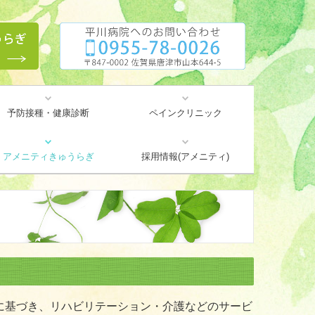
予防接種・健康診断
ペインクリニック
どんなお悩みですか？
当院で行う治療
医師紹介
アメニティきゅうらぎ
採用情報(アメニティ)
アメニティだより(広報誌)
通所リハビリテーション
感染対策内容掲載ページ
居宅介護支援事業所
介護老人保健施設
短期入所療養介護
訪問リハビリ
地域貢献活動
に基づき、リハビリテーション・介護などのサービ