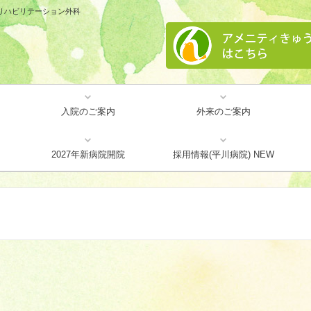
リハビリテーション外科
入院のご案内
外来のご案内
事項
障害者施設等一般病棟
地域包括ケア病床
リハビリテーション
プラセンタ注射
検査について
頭痛外来
2027年新病院開院
採用情報(平川病院) NEW