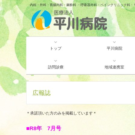
内科・外科・胃腸内科・麻酔科 ・呼吸器外科・ペインクリニック科・
トップ
平川病院
厚生労働大臣が定める掲示
ご挨拶・病院概要
個人情報保護方針
重要なお知らせ
病院紹介
交通案内
訪問診療
地域連携室
広報誌
＊承諾頂いた方のみを掲載しています＊
■R8
年 7月号