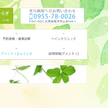
予防接種・健康診断
ペインクリニック
どんなお悩みですか？
当院で行う治療
医師紹介
アメニティきゅうらぎ
採用情報(アメニティ)
アメニティだより(広報誌)
通所リハビリテーション
感染対策内容掲載ページ
居宅介護支援事業所
介護老人保健施設
短期入所療養介護
訪問リハビリ
地域貢献活動