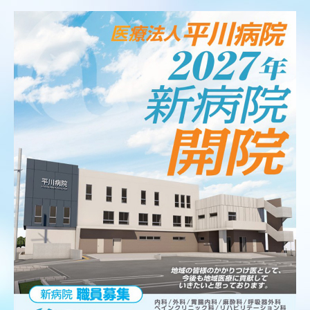
障害者施設等一般病棟
地域包括ケア病床
外来のご案内
頭痛外来
検査について
プラセンタ注射
リハビリテーション
予防接種・健康診断
ペインクリニック
医師紹介