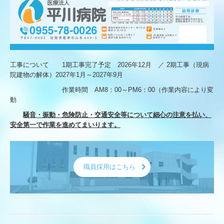
どんなお悩みですか？
当院で行う治療
訪問診療
工事について 1期工事完了予定 2026年12月 ／ 2期工事（現病
地域連携室
院建物の解体）2027年1月～2027年9月
2027年新病院開院
作業時間 AM8：00～PM6：00（作業内容により変
動
採用情報(平川病院) NEW
騒音・振動・危険防止・交通安全等について細心の注意を払い、
安全第一で作業を進めてまいります。
アメニティきゅうらぎ
介護老人保健施設
職員採用はこちら
通所リハビリテーション
短期入所療養介護
訪問リハビリ