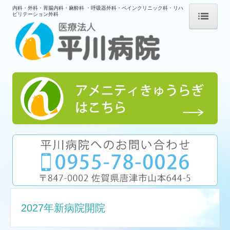
内科・外科・胃腸内科・麻酔科 ・呼吸器外科・ペインクリニック科・リハ
ビリテーション外科
トップ
平川病院
ご挨拶・病院概要
病院紹介
交通案内
厚生労働大臣が定める掲示事項
重要なお知らせ
個人情報保護方針
2027年新病院開院
入院のご案内