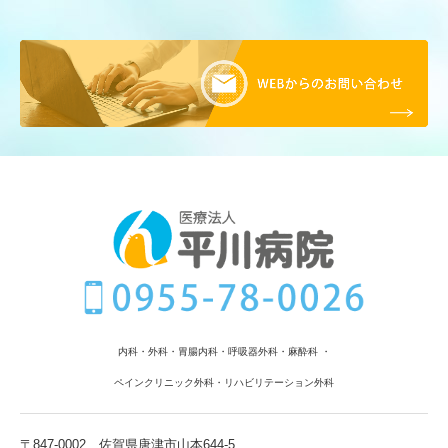
居宅介護支援事業所
アメニティだより(広報誌)
感染対策内容掲載ページ
地域貢献活動
採用情報(アメニティ)
内科・外科・胃腸内科
・呼吸器外科
・麻酔科 ・
ペインクリニック外科・リハビリテーション外科
〒847-0002
佐賀県唐津市山本644-5