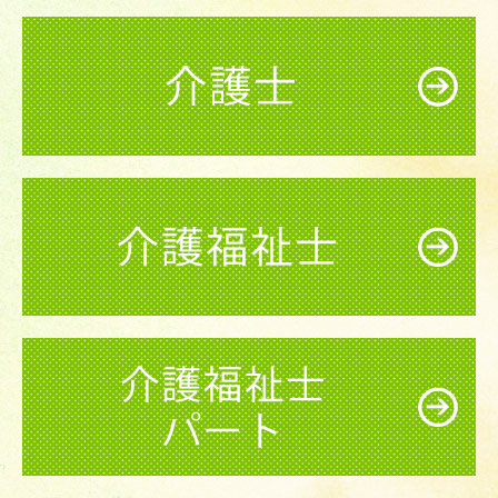
障害者施設等一般病棟
地域包括ケア病床
外来のご案内
頭痛外来
検査について
プラセンタ注射
リハビリテーション
予防接種・健康診断
ペインクリニック
医師紹介