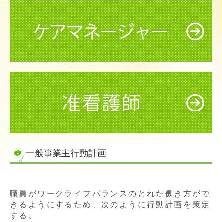
どんなお悩みですか？
当院で行う治療
訪問診療
地域連携室
2027年新病院開院
採用情報(平川病院) NEW
アメニティきゅうらぎ
介護老人保健施設
一般事業主行動計画
通所リハビリテーション
短期入所療養介護
職員がワークライフバランスのとれた働き方がで
きるようにするため、次のように行動計画を策定
訪問リハビリ
する。