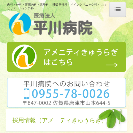
内科・外科・胃腸内科・麻酔科 ・呼吸器外科・ペインクリニック科・リハ
ビリテーション外科
トップ
平川病院
ご挨拶・病院概要
病院紹介
交通案内
厚生労働大臣が定める掲示事項
重要なお知らせ
個人情報保護方針
採用情報（アメニティきゅうらぎ）
入院のご案内