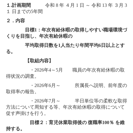
１
.
計画期間
令和
8
年
４
月
1
日 ～ 令和
13
年
３
月
3
居宅介護支援事業所
１
日までの
5
年間
アメニティだより(広報誌)
２．内容
目標
1
：年次有給休暇の取得しやすい職場環境づ
感染対策内容掲載ページ
くりを目指し、年次有給休暇の
平均取得日数を
1
人当たり年間平均
6
日以上とす
地域貢献活動
る。
採用情報(アメニティ)
【取組内容】
・2026
年4～
5
月 職員の年次有給休暇の取
得状況の調査。
・
2026
年
6
月～ 所属長へ説明、前年度の
取得率の報告。
・2026
年
7
月～ 半日単位等の柔軟な取得
方法について周知する等、
年次有給休暇の取得について
促す声掛けを行う。
目標２：育児休業取得後の 復職率
100
％ を維
持する。