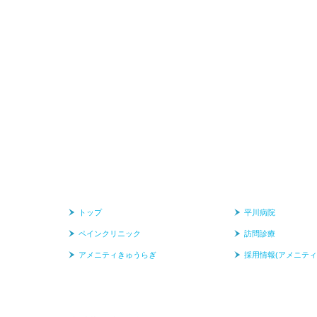
トップ
平川病院
ペインクリニック
訪問診療
アメニティきゅうらぎ
採用情報(アメニティ