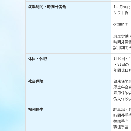
就業時間・時間外労働
1ヶ月当た
シフト例 
遅出9：3
休憩時間
所定労働
時間外労
試用期間
休日・休暇
月10日～
・31日の
年間休日
社会保険
健康保険
厚生年金
雇用保険
労災保険
福利厚生
駐車場・
時間外手
役職手当
職能手当