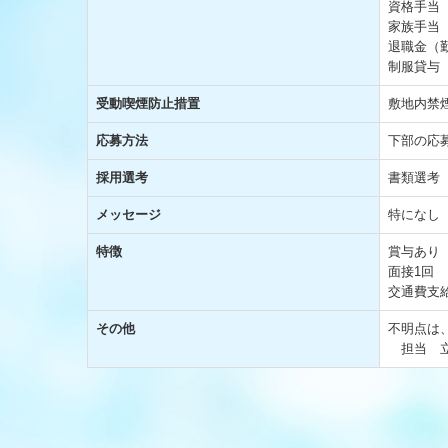
資格手当
家族手当
退職金（
制服貸与
受動喫煙防止措置
敷地内禁
応募方法
下部の応
採用選考
書類選考
メッセージ
特になし
特徴
賞与あり
面接1回
交通費支
その他
不明点は
担当 