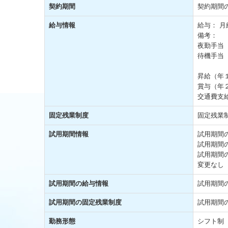
契約期間
契約期間
給与情報
給与：
月給
備考：
夜勤手当 
待機手当 
昇給（年
賞与（年
交通費支給
固定残業制度
固定残業
試用期間情報
試用期間
試用期間
試用期間
変更なし
試用期間の給与情報
試用期間
試用期間の固定残業制度
試用期間
勤務形態
シフト制