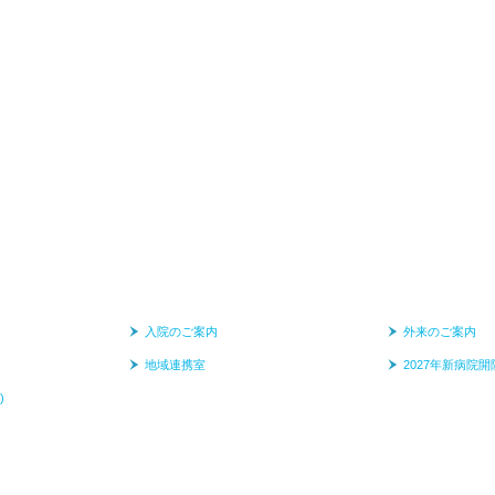
入院のご案内
外来のご案内
地域連携室
2027年新病院開
)