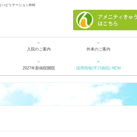
リハビリテーション外科
入院のご案内
外来のご案内
事項
障害者施設等一般病棟
地域包括ケア病床
リハビリテーション
プラセンタ注射
検査について
頭痛外来
2027年新病院開院
採用情報(平川病院) NEW