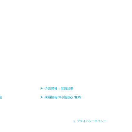
予防接種・健康診断
院
採用情報(平川病院) NEW
＞ プライバシーポリシー