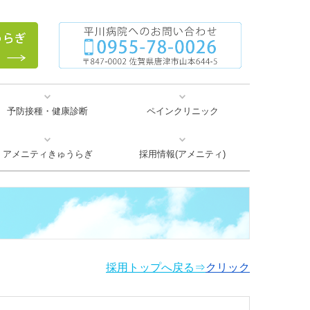
予防接種・健康診断
ペインクリニック
どんなお悩みですか？
当院で行う治療
医師紹介
アメニティきゅうらぎ
採用情報(アメニティ)
アメニティだより(広報誌)
通所リハビリテーション
感染対策内容掲載ページ
居宅介護支援事業所
介護老人保健施設
短期入所療養介護
訪問リハビリ
地域貢献活動
採用トップへ戻る⇒
クリック