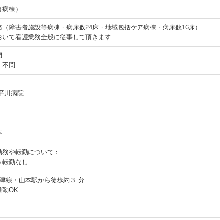
（病棟）
務（障害者施設等病棟・病床数24床・地域包括ケア病棟・病床数16床）
おいて看護業務全般に従事して頂きます
問
：不問
平川病院
本
勤務や転勤について：
う転勤なし
唐津線・山本駅から徒歩約３ 分
通勤OK