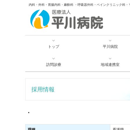
内科・外科・胃腸内科・麻酔科 ・呼吸器外科・ペインクリニック科・
トップ
平川病院
厚生労働大臣が定める掲示
ご挨拶・病院概要
個人情報保護方針
重要なお知らせ
病院紹介
交通案内
訪問診療
地域連携室
採用情報
職種
看護職