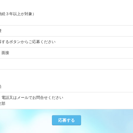
勤続３年以上が対象）
煙
募するボタンからご応募ください
 面接
給
、電話又はメールでお問合せください
立部
応募する